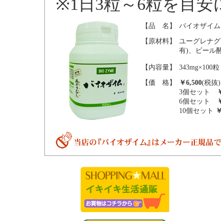
※1日3粒～6粒を目
【品 名】
バイオザイム
【原材料】
ユーグレナグ
有)、ビール
【内容量】
343mg×100粒
【価 格】
￥6,500
(税抜)
3個セット
￥
6個セット
￥
10個セット
￥