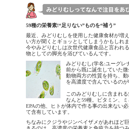
59種の栄養素!“足りない”ものを“補う”
最近、みどりむしを使用した健康食材が増
い方が聞くとギョッとしてしまうかもしれ
今やみどりむしは次世代健康食品と言われ
物としての脚光を浴びているんです。
みどりむし(学名:ユーグレ
前から既に誕生していた微
動物両方の性質を持ち、動
を高濃度で含んでいるのが
このみどりむしに含まれる
なんと59種。ビタミン、ミ
EPAの他、ヒトが体内で作る事の出来ない
て含有しています。
ちなみにクジラやジンベイザメがあれほど
きるのは、高濃度の栄養素と免疫力を持つ