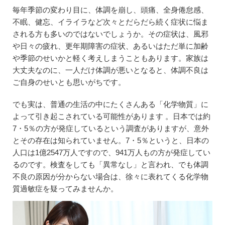
毎年季節の変わり目に、体調を崩し、頭痛、全身倦怠感、
不眠、健忘、イライラなど次々とだらだら続く症状に悩ま
される方も多いのではないでしょうか。その症状は、風邪
や日々の疲れ、更年期障害の症状、あるいはただ単に加齢
や季節のせいかと軽く考えしまうこともあります。家族は
大丈夫なのに、一人だけ体調が悪いとなると、体調不良は
ご自身のせいとも思いがちです。
でも実は、普通の生活の中にたくさんある「化学物質」に
よって引き起こされている可能性があります 。日本では約
7・5％の方が発症しているという調査がありますが、意外
とその存在は知られていません。7・5％というと、日本の
人口は1億2547万人ですので、941万人もの方が発症してい
るのです。検査をしても「異常なし」と言われ、でも体調
不良の原因が分からない場合は、徐々に表れてくる化学物
質過敏症を疑ってみませんか。