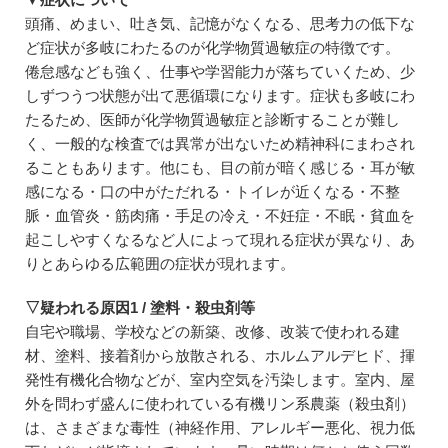
頭痛、めまい、吐き気、記憶がなくなる、思考力の低下な
ど症状が多岐にわたるのが化学物質過敏症の特徴です。
倦怠感なども強く、仕事や学習能力が落ちていくため、少
しずつうつ状態が出て悪循環になります。症状も多岐にわ
たるため、医師が化学物質過敏症と診断することが難し
く、一般的な検査では異常が出ないため精神科にまわされ
ることもあります。他にも、目の前が暗く感じる・耳が敏
感になる・口の中がただれる・トイレが近くなる・不整
脈・血管炎・筋肉痛・手足の冷え・不妊症・不眠・貧血を
起こしやすくなるなど人によって現れる症状が異なり、あ
りとあらゆる広範囲の症状が現れます。
▽疑われる原因1 / 塗料・殺虫剤等
自宅や職場、学校などの新築、改修、改装で使われる建
材、塗料、接着剤から放散される、ホルムアルデヒド、揮
発性有機化合物などが、室内空気を汚染します。室内、屋
外を問わず盛んに使われている有機リン系農薬（殺虫剤）
は、さまざまな毒性（神経作用、アレルギー悪化、視力低