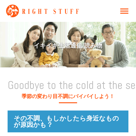
イキイキ生活通信/読み物
Goodbye to the cold at the s
季節の変わり目不調にバイバイしよう！
その不調、もしかしたら身近なもの
が原因かも？