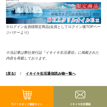
※ログイン会員様限定商品(会員としてログイン後TOPペー
ジバナーより)
※当記事は弊社発行誌『イキイキ生活通信』に掲載された
内容を再載しております。
[戻る]
/
イキイキ生活通信読み物一覧へ
ライトスタッフ通販サイト
イキイキ生活通販