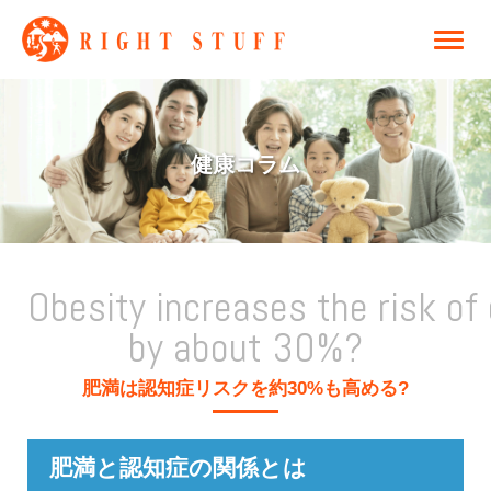
健康コラム
Obesity increases the risk of
by about 30%?
肥満は認知症リスクを約30%も高める?
肥満と認知症の関係とは