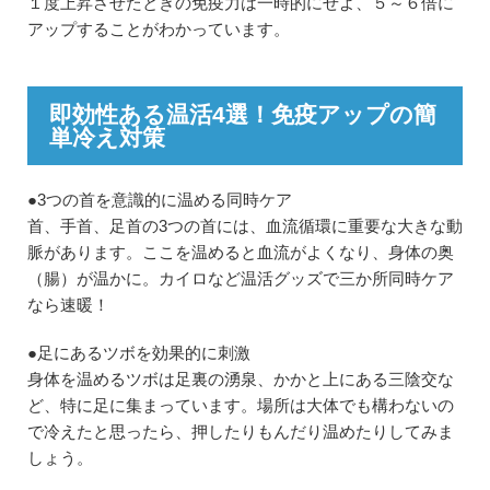
１度上昇させたときの免疫力は一時的にせよ、５～６倍に
アップすることがわかっています。
即効性ある温活4選！免疫アップの簡
単冷え対策
●3つの首を意識的に温める同時ケア
首、手首、足首の3つの首には、血流循環に重要な大きな動
脈があります。ここを温めると血流がよくなり、身体の奥
（腸）が温かに。カイロなど温活グッズで三か所同時ケア
なら速暖！
●足にあるツボを効果的に刺激
身体を温めるツボは足裏の湧泉、かかと上にある三陰交な
ど、特に足に集まっています。場所は大体でも構わないの
で冷えたと思ったら、押したりもんだり温めたりしてみま
しょう。