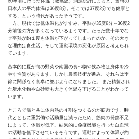
60年前に行った体温（腋窩温）測定統計によると、当時の
日本人の平均体温は36度8分。そこでは37度2分でも健康と
する、という時代があったそうです。
一方、現代では低体温化がすすみ、平熱が35度8分～36度2
分前後の方が多くなっているようです。たった数十年でな
ぜ平熱が約１度も体温が下がってしまったのか。その大き
な理由は食生活、そして運動環境の変化が原因と考えられ
ています。
基本的に夏が旬の野菜や南国の食べ物や飲み物は身体を冷
やす性質があります。しかし農業技術が進み、それらは季
節に関係なく食卓に並ぶようになりました。 また精製され
た炭水化物や白砂糖も大きく体温を下げることがわかって
います。
ところで腸と共に体内熱の４割をつくるのが筋肉です。時
代とともに重労働や活動量は減ったため、筋肉の発熱不足
によって、体温が低下。結果的に免疫機能を持った白血球
の活動を低下させているそうです。運動によって体温が約