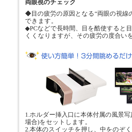
両眼視のチェック
◆目の疲労の原因となる“両眼の視線
できます。
◆PCなどで長時間、目を酷使すると
くくなりますが、その疲労の度合い
1.ホルダー挿入口に本体付属の風景写
場合)をセットします。
2.本体のスイッチを押し、中をのぞ