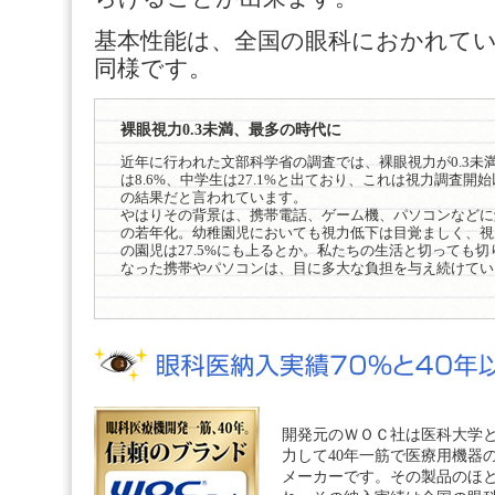
基本性能は、全国の眼科におかれて
同様です。
裸眼視力0.3未満、最多の時代に
近年に行われた文部科学省の調査では、裸眼視力が0.3未
は8.6%、中学生は27.1%と出ており、これは視力調査開
の結果だと言われています。
やはりその背景は、携帯電話、ゲーム機、パソコンなどに
の若年化。幼稚園児においても視力低下は目覚ましく、視力
の園児は27.5%にも上るとか。私たちの生活と切っても切
なった携帯やパソコンは、目に多大な負担を与え続けてい
開発元のＷＯＣ社は医科大学
力して40年一筋で医療用機器
メーカーです。その製品のほ