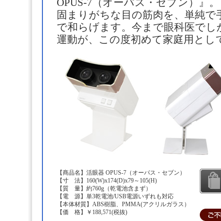
OPUS-7（オーパス・セブン）』
固まりがちな目の筋肉を、単純で
で和らげます。今まで眼科医でし
運動が、この度初めて家庭用とし
【商品名】活眼器 OPUS-7（オーパス・セブン）
【寸 法】160(W)x174(D)x79～105(H)
【質 量】約760g（乾電池含まず）
【電 源】単3乾電池/USB電源いずれも対応
【本体材質】ABS樹脂、PMMA(アクリルガラス）
【価 格】￥188,571(税抜)