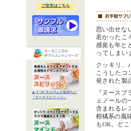
ご注文はこちら
思い出せな
若かったこ
感覚も年と
ってしまい
クッキリ、
こうしたコ
発された製
『ヌースブ
▲うつむきかげんの気持ちに
『ヌーススピリッツ』
ェノールの
含まれるレ
柑橘系の風
もOK。ど