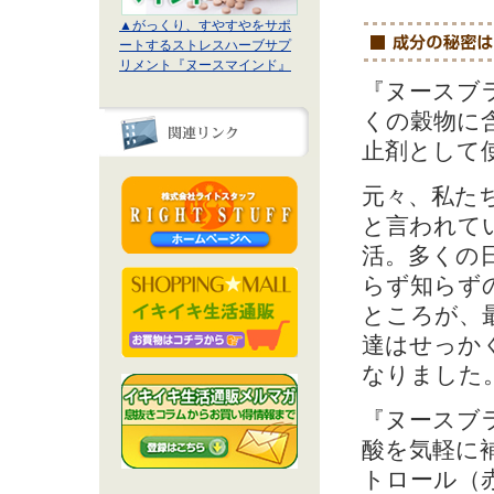
▲がっくり、すやすやをサポ
ートするストレスハーブサプ
リメント『ヌースマインド』
『ヌースブ
くの穀物に
止剤として
元々、私た
と言われて
活。多くの
らず知らず
ところが、
達はせっか
なりました
『ヌースブ
酸を気軽に
トロール（