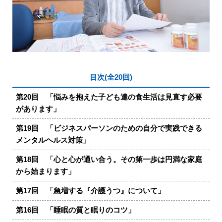
目次(全20回)
第20回 「悩みを抱えた子ども達の食生活は見直す必要
があります」
第19回 「ビジネスパーソンのための自分で実践できる
メンタルヘルス対策」
第18回 「心と心が通い合う。その第一歩は円満な家庭
から始まります」
第17回 「急増する『介護うつ』について」
第16回 「睡眠の質と眠りのコツ」