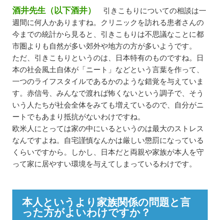
酒井先生（以下酒井）
引きこもりについての相談は一
週間に何人かありますね。クリニックを訪れる患者さんの
今までの統計から見ると、引きこもりは不思議なことに都
市圏よりも自然が多い郊外や地方の方が多いようです。
ただ、引きこもりというのは、日本特有のものですね。日
本の社会風土自体が「ニート」などという言葉を作って、
一つのライフスタイルであるかのような錯覚を与えていま
す。赤信号、みんなで渡れば怖くないという調子で、そう
いう人たちが社会全体をみても増えているので、自分がニ
ートでもあまり抵抗がないわけですね。
欧米人にとっては家の中にいるというのは最大のストレス
なんですよね。自宅謹慎なんかは厳しい懲罰になっている
くらいですから。しかし、日本だと両親や家族が本人を守
って家に居やすい環境を与えてしまっているわけです。
本人というより家族関係の問題と言
った方がよいわけですか？