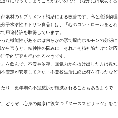
元通りになってしまうことが多いのです（なかには成功する
自然素材のサプリメント補給による改善です。私と意識物理
低分子水溶性キトサン食品）は、「心のコントロールをとれ
本で用途特許を取得しています。
いった機能性があるのは何らかの形で脳内ホルモンの分泌に
場から言うと、精神性の悩みに、それこそ精神論だけで対応
生理学的研究も行われるべきです。
ツ』を飲んで、不安や依存、無気力から抜け出した方は数知
緒不安定が安定してきた・不登校生活に終止符を打ったなど
したり、更年期の不定愁訴が軽減されることもあるようで、
す。どうぞ、心身の健康に役立つ『ヌーススピリッツ』をご
。